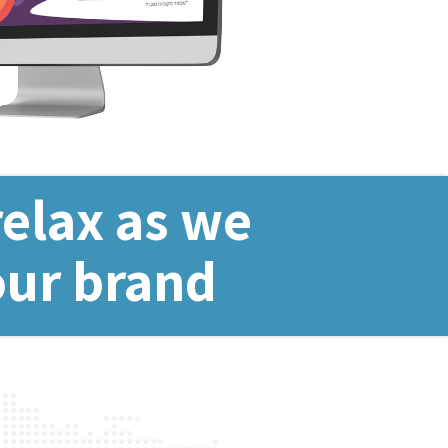
relax as we
our brand